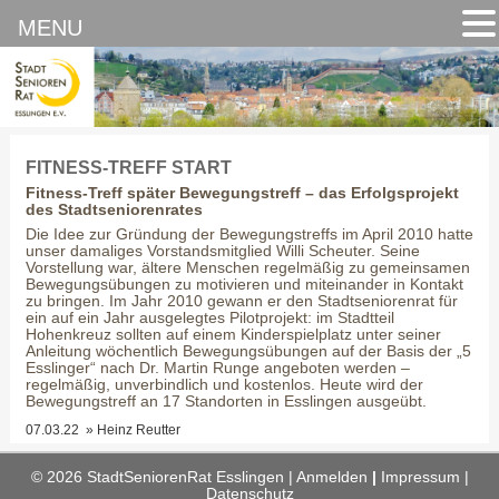
MENU
FITNESS-TREFF START
Fitness-Treff später Bewegungstreff – das Erfolgsprojekt
des Stadtseniorenrates
Die Idee zur Gründung der Bewegungstreffs im April 2010 hatte
unser damaliges Vorstandsmitglied Willi Scheuter. Seine
Vorstellung war, ältere Menschen regelmäßig zu gemeinsamen
Bewegungsübungen zu motivieren und miteinander in Kontakt
zu bringen. Im Jahr 2010 gewann er den Stadtseniorenrat für
ein auf ein Jahr ausgelegtes Pilotprojekt: im Stadtteil
Hohenkreuz sollten auf einem Kinderspielplatz unter seiner
Anleitung wöchentlich Bewegungsübungen auf der Basis der „5
Esslinger“ nach Dr. Martin Runge angeboten werden –
regelmäßig, unverbindlich und kostenlos. Heute wird der
Bewegungstreff an 17 Standorten in Esslingen ausgeübt.
07.03.22 »
Heinz Reutter
© 2026 StadtSeniorenRat Esslingen |
Anmelden
|
Impressum |
Datenschutz