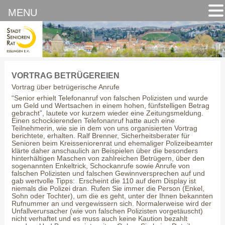
MENU
VORTRAG BETRÜGEREIEN
Vortrag über betrügerische Anrufe
“Senior erhielt Telefonanruf von falschen Polizisten und wurde
um Geld und Wertsachen in einem hohen, fünfstelligen Betrag
gebracht”, lautete vor kurzem wieder eine Zeitungsmeldung.
Einen schockierenden Telefonanruf hatte auch eine
Teilnehmerin, wie sie in dem von uns organisierten Vortrag
berichtete, erhalten. Ralf Brenner, Sicherheitsberater für
Senioren beim Kreisseniorenrat und ehemaliger Polizeibeamter
klärte daher anschaulich an Beispielen über die besonders
hinterhältigen Maschen von zahlreichen Betrügern, über den
sogenannten Enkeltrick, Schockanrufe sowie Anrufe von
falschen Polizisten und falschen Gewinnversprechen auf und
gab wertvolle Tipps: Erscheint die 110 auf dem Display ist
niemals die Polizei dran. Rufen Sie immer die Person (Enkel,
Sohn oder Tochter), um die es geht, unter der Ihnen bekannten
Rufnummer an und vergewissern sich. Normalerweise wird der
Unfallverursacher (wie von falschen Polizisten vorgetäuscht)
nicht verhaftet und es muss auch keine Kaution bezahlt