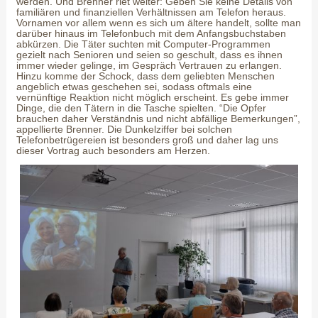
werden. Und Brenner riet weiter: Geben Sie keine Details von
familiären und finanziellen Verhältnissen am Telefon heraus.
Vornamen vor allem wenn es sich um ältere handelt, sollte man
darüber hinaus im Telefonbuch mit dem Anfangsbuchstaben
abkürzen. Die Täter suchten mit Computer-Programmen
gezielt nach Senioren und seien so geschult, dass es ihnen
immer wieder gelinge, im Gespräch Vertrauen zu erlangen.
Hinzu komme der Schock, dass dem geliebten Menschen
angeblich etwas geschehen sei, sodass oftmals eine
vernünftige Reaktion nicht möglich erscheint. Es gebe immer
Dinge, die den Tätern in die Tasche spielten. “Die Opfer
brauchen daher Verständnis und nicht abfällige Bemerkungen”,
appellierte Brenner. Die Dunkelziffer bei solchen
Telefonbetrügereien ist besonders groß und daher lag uns
dieser Vortrag auch besonders am Herzen.